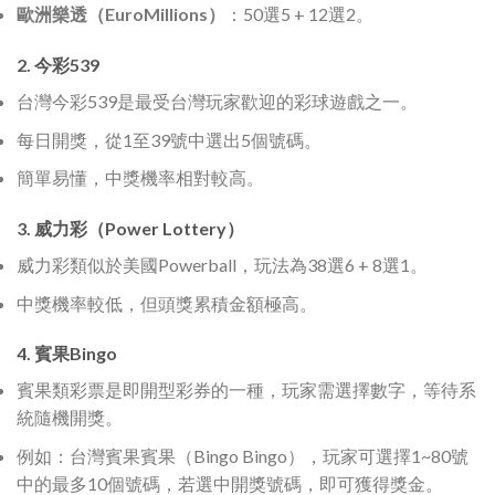
歐洲樂透（EuroMillions）
：50選5 + 12選2。
2. 今彩539
台灣今彩539是最受台灣玩家歡迎的彩球遊戲之一。
每日開獎，從1至39號中選出5個號碼。
簡單易懂，中獎機率相對較高。
3. 威力彩（Power Lottery）
威力彩類似於美國Powerball，玩法為38選6 + 8選1。
中獎機率較低，但頭獎累積金額極高。
4. 賓果Bingo
賓果類彩票是即開型彩券的一種，玩家需選擇數字，等待系
統隨機開獎。
例如：台灣賓果賓果（Bingo Bingo），玩家可選擇1~80號
中的最多10個號碼，若選中開獎號碼，即可獲得獎金。