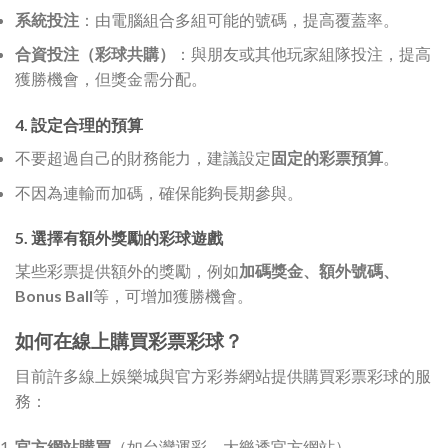
系統投注
：由電腦組合多組可能的號碼，提高覆蓋率。
合資投注（彩球共購）
：與朋友或其他玩家組隊投注，提高
獲勝機會，但獎金需分配。
4. 設定合理的預算
不要超過自己的財務能力，建議設定
固定的彩票預算
。
不因為連輸而加碼，確保能夠長期參與。
5. 選擇有額外獎勵的彩球遊戲
某些彩票提供額外的獎勵，例如
加碼獎金、額外號碼、
Bonus Ball
等，可增加獲勝機會。
如何在線上購買彩票彩球？
目前許多線上娛樂城與官方彩券網站提供購買彩票彩球的服
務：
官方網站購買
（如台灣運彩、大樂透官方網站）。