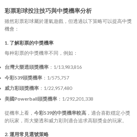
彩票彩球投注技巧與中獎機率分析
雖然彩票彩球屬於運氣遊戲，但透過以下策略可以提高中獎
機會：
1. 了解彩票的中獎機率
每种彩票的中獎機率不同，例如：
台灣大樂透頭獎機率
：1/13,983,816
今彩539頭獎機率
：1/575,757
威力彩頭獎機率
：1/22,957,480
美國Powerball頭獎機率
：1/292,201,338
從機率上看，
今彩539的中獎機率較高
，適合喜歡穩定小獎
的玩家，而大樂透和威力彩則適合追求高額獎金的玩家。
2. 運用常見選號策略