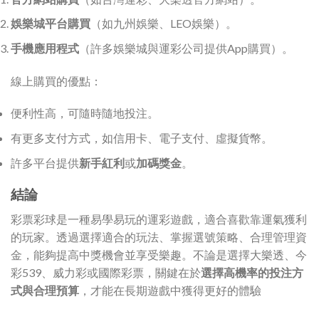
娛樂城平台購買
（如九州娛樂、LEO娛樂）。
手機應用程式
（許多娛樂城與運彩公司提供App購買）。
線上購買的優點：
便利性高，可隨時隨地投注。
有更多支付方式，如信用卡、電子支付、虛擬貨幣。
許多平台提供
新手紅利
或
加碼獎金
。
結論
彩票彩球是一種易學易玩的運彩遊戲，適合喜歡靠運氣獲利
的玩家。透過選擇適合的玩法、掌握選號策略、合理管理資
金，能夠提高中獎機會並享受樂趣。不論是選擇大樂透、今
彩539、威力彩或國際彩票，關鍵在於
選擇高機率的投注方
式與合理預算
，才能在長期遊戲中獲得更好的體驗