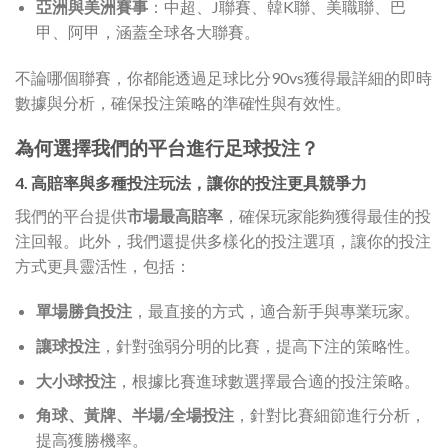
亞洲與美洲賽事
：中超、J聯賽、韓K聯、美職聯、巴
甲、阿甲，涵蓋全球各大聯賽。
不論哪個聯賽，你都能透過足球比分90vs獲得最詳細的即時
數據與分析，確保投注策略的準確性與有效性。
為何選擇我們的平台進行足球投注？
4. 高賠率與多種投注玩法，讓你的投注更具競爭力
我們的平台提供
市場最高賠率
，確保玩家能夠獲得最佳的投
注回報。此外，我們還提供多樣化的投注選項，讓你的投注
方式更具靈活性，包括：
單場勝負投注
，最直接的方式，適合新手與專業玩家。
讓球投注
，針對強弱分明的比賽，提高下注的策略性。
大小球投注
，根據比賽進球數選擇最合適的投注策略。
角球、黃牌、半場/全場投注
，針對比賽細節進行分析，
提高獲勝機率。