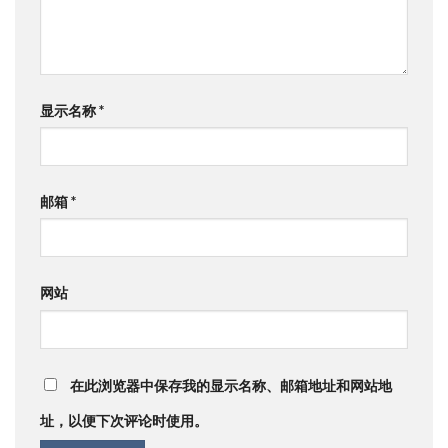
显示名称
*
邮箱
*
网站
在此浏览器中保存我的显示名称、邮箱地址和网站地
址，以便下次评论时使用。