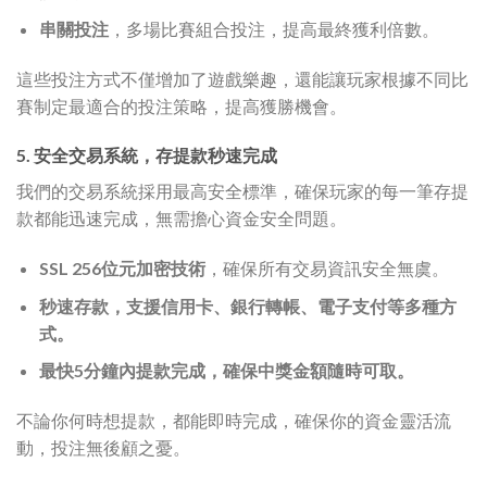
串關投注
，多場比賽組合投注，提高最終獲利倍數。
這些投注方式不僅增加了遊戲樂趣，還能讓玩家根據不同比
賽制定最適合的投注策略，提高獲勝機會。
5. 安全交易系統，存提款秒速完成
我們的交易系統採用最高安全標準，確保玩家的每一筆存提
款都能迅速完成，無需擔心資金安全問題。
SSL 256位元加密技術
，確保所有交易資訊安全無虞。
秒速存款，支援信用卡、銀行轉帳、電子支付等多種方
式。
最快5分鐘內提款完成，確保中獎金額隨時可取。
不論你何時想提款，都能即時完成，確保你的資金靈活流
動，投注無後顧之憂。